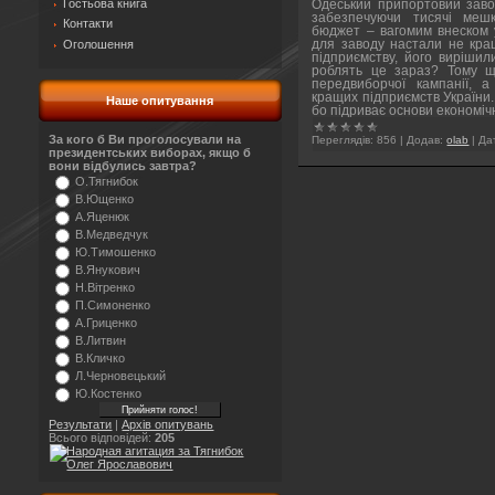
Гостьова книга
Одеський припортовий заво
забезпечуючи тисячі меш
Контакти
бюджет – вагомим внеском у 
Оголошення
для заводу настали не кращ
підприємству, його вирішил
роблять це зараз? Тому щ
передвиборчої кампанії, 
кращих підприємств України.
Наше опитування
бо підриває основи економі
За кого б Ви проголосували на
Переглядів:
856
|
Додав:
olab
|
Да
президентських виборах, якщо б
вони відбулись завтра?
О.Тягнибок
В.Ющенко
А.Яценюк
В.Медведчук
Ю.Тимошенко
В.Янукович
Н.Вітренко
П.Симоненко
А.Гриценко
В.Литвин
В.Кличко
Л.Черновецький
Ю.Костенко
Результати
|
Архів опитувань
Всього відповідей:
205