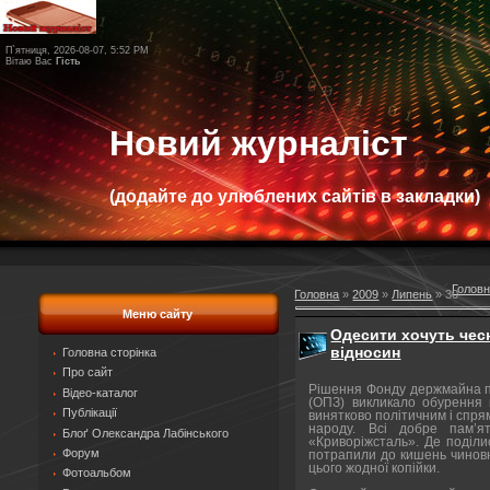
П`ятниця, 2026-08-07, 5:52 PM
Вітаю Вас
Гість
Новий журналіст
(додайте до улюблених сайтів в закладки)
Голов
Головна
»
2009
»
Липень
»
30
Меню сайту
Одесити хочуть чесн
відносин
Головна сторінка
Про сайт
Рішення Фонду держмайна п
Відео-каталог
(ОПЗ) викликало обурення г
Публікації
винятково політичним і спря
народу. Всі добре пам’я
Блоґ Олександра Лабінського
«Криворіжсталь». Де поділис
Форум
потрапили до кишень чиновни
цього жодної копійки.
Фотоальбом