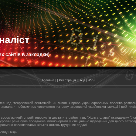
наліст
х сайтів в закладки)
Головна
|
|
Реєстрація
|
Вхід
|
RSS
ся над "гєоргієвской лєнточкой" 26 липня. Спроба українофобських проектів розпал
 зірвана - побоюючись чисельного натовпу агресивної української молоді і робітник
 сором'язливій спробі терористів достати в районі т.зв. "Холма слави" скандальну "лє
рова-Грача була посаджена міліціонерами у спеціально відведений для цього автортр
агресивно налаштованих кількох сотень трудящих подалі.
силу і міць!