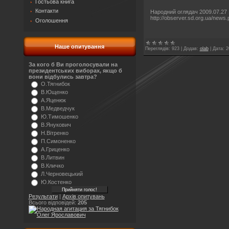
Гостьова книга
Контакти
Народний оглядач 2009.07.27 
http://observer.sd.org.ua/news
Оголошення
Наше опитування
Переглядів:
923
|
Додав:
olab
|
Дата:
2
За кого б Ви проголосували на
президентських виборах, якщо б
вони відбулись завтра?
О.Тягнибок
В.Ющенко
А.Яценюк
В.Медведчук
Ю.Тимошенко
В.Янукович
Н.Вітренко
П.Симоненко
А.Гриценко
В.Литвин
В.Кличко
Л.Черновецький
Ю.Костенко
Результати
|
Архів опитувань
Всього відповідей:
205