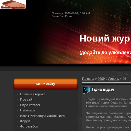
П`ятниця, 2026-08-07, 6:09 AM
Вітаю Вас
Гість
Новий жур
(додайте до улюблени
Головна
»
2009
»
Липень
»
26
Меню сайту
Гідна відсіч
Головна сторінка
Трудящі Львівщини поглумили
Про сайт
між слов'янами була успішно
Відео-каталог
Павловського евакуйовано.
Публікації
За свідченням очевидців, при
Блоґ Олександра Лабінського
юродива масовка Маркова-Кау
Львова від праведного гніву 
Форум
Фотоальбом
Львів ще раз підтвердив свою 