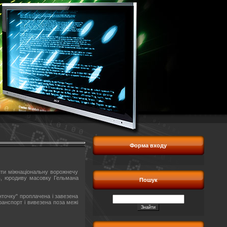
Форма входу
ити міжнаціональну ворожнечу
ів, юродиву масовку Гельмана
Пошук
нточку" проплачена і завезена
анспорт і вивезена поза межі