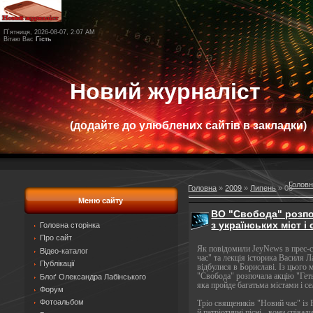
П`ятниця, 2026-08-07, 2:07 AM
Вітаю Вас
Гість
Новий журналіст
(додайте до улюблених сайтів в закладки)
Голов
Головна
»
2009
»
Липень
»
08
Меню сайту
ВО "Свобода" розпо
з українських міст і 
Головна сторінка
Про сайт
Як повідомили JeyNews в прес-
Відео-каталог
час" та лекція історика Василя 
Публікації
відбулися в Бориславі. Із цього 
"Свобода" розпочала акцію "Геть 
Блоґ Олександра Лабінського
яка пройде багатьма містами і 
Форум
Фотоальбом
Тріо священиків "Новий час" із
й патріотичні пісні - вони співа