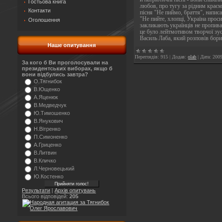
Гостьова книга
любов, про тугу за рідним краєм
Контакти
пісня "Не пиймо, браття", напис
"Не пийте, хлопці, Україна прос
Оголошення
закликають українців не пропива
це було лейтмотивом творчої зус
Василь Лаба, який розповів бор
Наше опитування
Переглядів:
915
|
Додав:
olab
|
Дата:
2009
За кого б Ви проголосували на
президентських виборах, якщо б
вони відбулись завтра?
О.Тягнибок
В.Ющенко
А.Яценюк
В.Медведчук
Ю.Тимошенко
В.Янукович
Н.Вітренко
П.Симоненко
А.Гриценко
В.Литвин
В.Кличко
Л.Черновецький
Ю.Костенко
Результати
|
Архів опитувань
Всього відповідей:
205