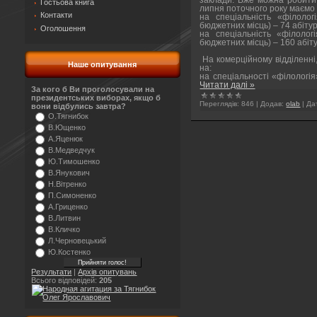
Гостьова книга
липня поточного року маємо 
Контакти
на спеціальність «філолог
бюджетних місць) – 74 абітур
Оголошення
на спеціальність «філолог
бюджетних місць) – 160 абіту
На комерційному відділенні,
Наше опитування
на:
на спеціальності «філологія
Читати далі »
За кого б Ви проголосували на
президентських виборах, якщо б
Переглядів:
846
|
Додав:
olab
|
Да
вони відбулись завтра?
О.Тягнибок
В.Ющенко
А.Яценюк
В.Медведчук
Ю.Тимошенко
В.Янукович
Н.Вітренко
П.Симоненко
А.Гриценко
В.Литвин
В.Кличко
Л.Черновецький
Ю.Костенко
Результати
|
Архів опитувань
Всього відповідей:
205