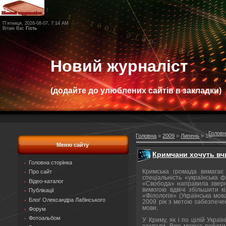
П`ятниця, 2026-08-07, 7:14 AM
Вітаю Вас
Гість
Новий журналіст
(додайте до улюблених сайтів в закладки)
Голов
Головна
»
2009
»
Липень
»
16
Меню сайту
Кримчани хочуть вч
Головна сторінка
Кримська громада вимагає 
Про сайт
спеціальність «українська ф
Відео-каталог
«Свобода» направила зверне
вимогою вдвічі збільшити к
Публікації
«Філологія» (Українська мов
Блоґ Олександра Лабінського
2009 рік з метою забезпечен
мови.
Форум
Фотоальбом
У Криму, як і по цілій Украї
заклади. Вже можна робити