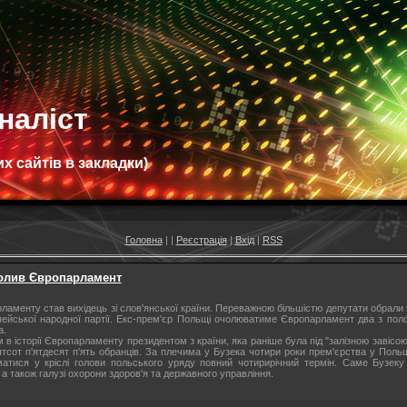
наліст
х сайтів в закладки)
Головна
|
|
Реєстрація
|
Вхід
|
RSS
олив Європарламент
аменту став вихідець зі слов'янської країни. Переважною більшістю депутати обрали 
пейської народної партії. Екс-прем'єр Польщі очолюватиме Європарламент два з полов
а.
в історії Європарламенту президентом з країни, яка раніше була під "залізною завісою
'ятсот п'ятдесят п'ять обранців. За плечима у Бузека чотири роки прем'єрства у Пол
матися у кріслі голови польського уряду повний чотирирічний термін. Саме Бузек
, а також галузі охорони здоров'я та державного управління.