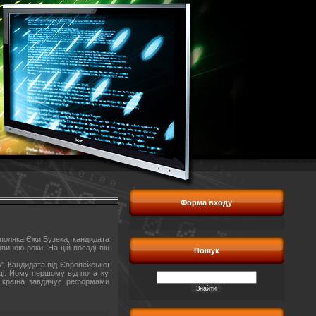
Форма входу
поляка Єжи Бузека, кандидата
иною роки. На цій посаді він
Пошук
". Кандидата від Європейської
ьщі. Йому першому від початку
у країна завдячує реформами