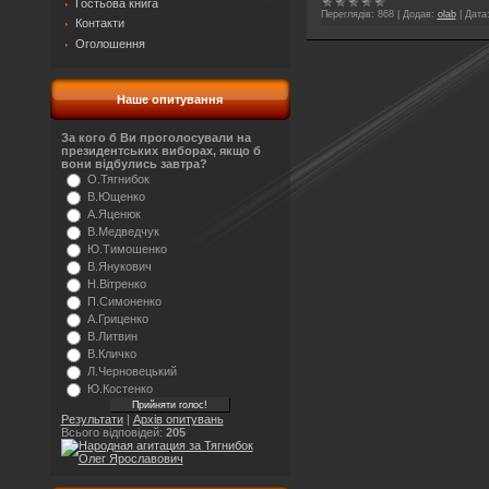
Гостьова книга
Переглядів:
868
|
Додав:
olab
|
Дата
Контакти
Оголошення
Наше опитування
За кого б Ви проголосували на
президентських виборах, якщо б
вони відбулись завтра?
О.Тягнибок
В.Ющенко
А.Яценюк
В.Медведчук
Ю.Тимошенко
В.Янукович
Н.Вітренко
П.Симоненко
А.Гриценко
В.Литвин
В.Кличко
Л.Черновецький
Ю.Костенко
Результати
|
Архів опитувань
Всього відповідей:
205