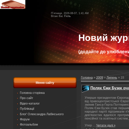
П`ятниця, 2026-08-07, 1:41 AM
Вітаю Вас
Гість
Новий жур
(додайте до улюблени
Головна
»
2009
»
Липень
»
15
Меню сайту
Поляк Єжи Бузек оч
Головна сторінка
Уперше президентом Європарл
Про сайт
від правоцентристської Євро
Відео-каталог
змінив Ганса-Герта Поттеринг
Поляк Єжи Бузек став першим 
Публікації
народної партії підтримали п
Блоґ Олександра Лабінського
дев'яностих вдалося протри
пенсійної та освітньої систем
Форум
Фотоальбом
Упер
...
Читати далі »