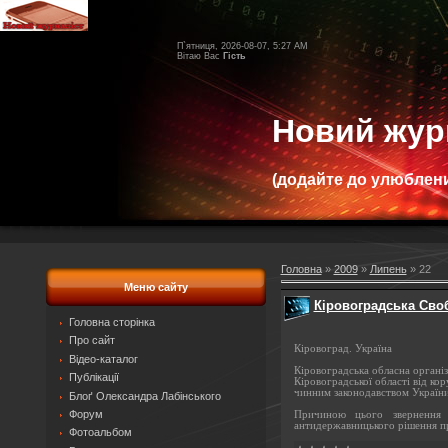
П`ятниця, 2026-08-07, 5:27 AM
Вітаю Вас
Гість
Новий жур
(додайте до улюблени
Головна
»
2009
»
Липень
»
22
Меню сайту
Кіровоградська Сво
Головна сторінка
Про сайт
Кіровоград. Україна
Відео-каталог
Кіровоградська обласна органі
Публікації
Кіровоградської області від ко
чинним законодавством України
Блоґ Олександра Лабінського
Форум
Причиною цього звернення 
антидержавницького
рішення п
Фотоальбом