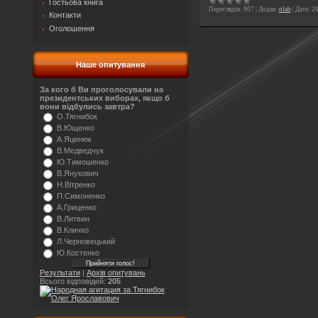
Гостьова книга
Переглядів:
907
|
Додав:
olab
|
Дата:
20
Контакти
Оголошення
Наше опитування
За кого б Ви проголосували на
президентських виборах, якщо б
вони відбулись завтра?
О.Тягнибок
В.Ющенко
А.Яценюк
В.Медведчук
Ю.Тимошенко
В.Янукович
Н.Вітренко
П.Симоненко
А.Гриценко
В.Литвин
В.Кличко
Л.Черновецький
Ю.Костенко
Результати
|
Архів опитувань
Всього відповідей:
205