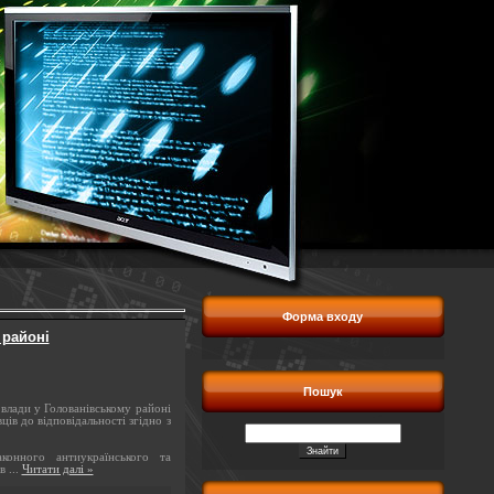
Форма входу
 районі
Пошук
 влади у Голованівському районі
ців до відповідальності
згідно з
онного антиукраїнського та
ив
...
Читати далі »