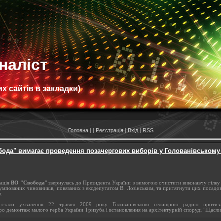
наліст
х сайтів в закладки)
Головна
|
|
Реєстрація
|
Вхід
|
RSS
бода" вимагає проведення позачергових виборів у Голованівському
зація
ВО "Свобода
" звернулась до Президента України з вимогою очистити виконавчу гілку
румпованих чиновників, повязаних з ексдепутатом В. Лозінським, та притягнути цих посадов
.
стало ухвалення 22 травня 2009 року Голованівською селищною радою протизак
ро демонтаж малого герба України Тризуба і встановлення на архітектурній споруді "Щасл