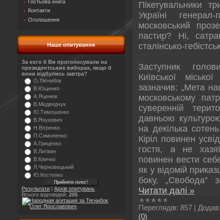
Гостьова книга
Пікетувальники т
Контакти
Україні генерал
Оголошення
московський прозел
пастир? Ні, сатра
сталінсько-гебістсь
Наше опитування
За кого б Ви проголосували на
Заступник голо
президентських виборах, якщо б
вони відбулись завтра?
Київської міської
О.Тягнибок
зазначив: „Мета на
В.Ющенко
московському патр
А.Яценюк
В.Медведчук
суверенній терит
Ю.Тимошенко
давньою культурою
В.Янукович
на декілька сотень
Н.Вітренко
П.Симоненко
Кіріл повинен усві
А.Гриценко
гостя, а не хазяї
В.Литвин
повинен вести себ
В.Кличко
Л.Черновецький
як у відомій приказц
Ю.Костенко
боку, „Свобода”
Читати далі »
Результати
|
Архів опитувань
Всього відповідей:
205
Переглядів:
857
|
Додав
(0)