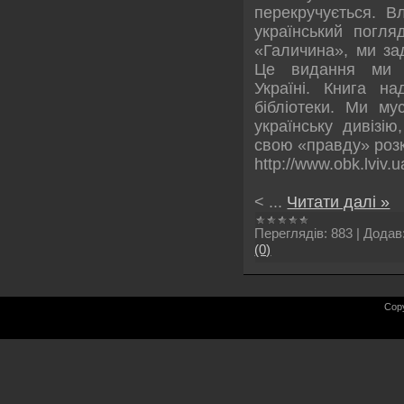
перекручується. В
український погля
«Галичина», ми за
Це видання ми п
Україні. Книга на
бібліотеки. Ми му
українську дивізі
свою «правду» роз
http://www.obk.lviv
<
...
Читати далі »
Переглядів:
883
|
Додав
(0)
Cop