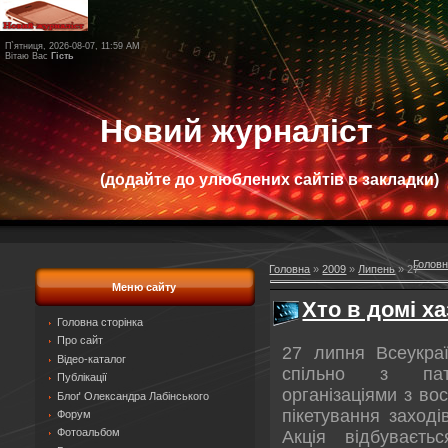
П`ятниця, 2026-08-07, 11:59 AM
Вітаю Вас
Гість
Новий журналіст
(додайте до улюблених сайтів в закладки)
Голов
Головна
»
2009
»
Липень
»
27
Меню сайту
Хто в домі ха
Головна сторінка
Про сайт
27 липня Всеукраї
Відео-каталог
спільно з патр
Публікації
організаціями з во
Блоґ Олександра Лабінського
пікетування заході
Форум
Фотоальбом
Акція відбуваєть