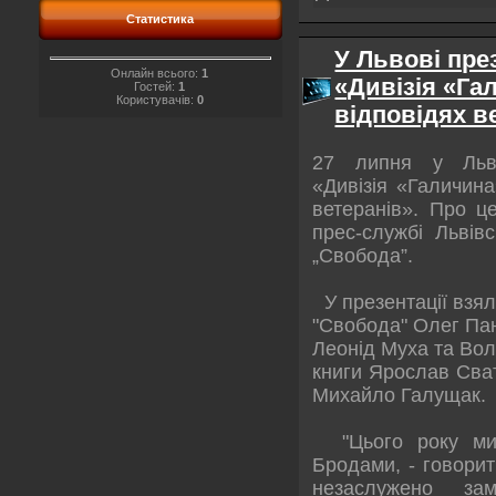
Статистика
У Львові пре
Онлайн всього:
1
«Дивізія «Га
Гостей:
1
Користувачів:
0
відповідях в
27 липня у Льво
«Дивізія «Галичина
ветеранів». Про ц
прес-службі Львівс
„Свобода”.
У презентації взял
"Свобода" Олег Пан
Леонід Муха та Во
книги Ярослав Сва
Михайло Галущак.
"Цього року мин
Бродами, - говори
незаслужено за