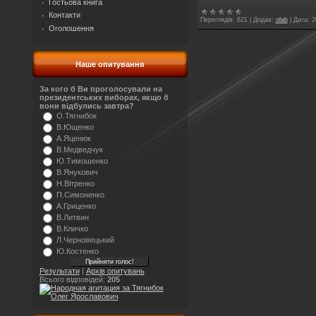
Гостьова книга
Контакти
Переглядів:
621
|
Додав:
olab
|
Дата:
2
Оголошення
Наше опитування
За кого б Ви проголосували на
президентських виборах, якщо б
вони відбулись завтра?
О.Тягнибок
В.Ющенко
А.Яценюк
В.Медведчук
Ю.Тимошенко
В.Янукович
Н.Вітренко
П.Симоненко
А.Гриценко
В.Литвин
В.Кличко
Л.Черновецький
Ю.Костенко
Результати
|
Архів опитувань
Всього відповідей:
205