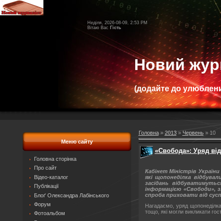
Неділя, 2026-08-09, 2:53 PM
Вітаю Вас
Гість
Новий жур
(додайте до улюблени
Головна
»
2013
»
Червень
»
10
Меню сайту
«Свобода»: Уряд ві
Головна сторінка
Про сайт
Кабінет Міністрів України
які щопонеділка відбувал
Відео-каталог
засідань відбуватимутьс
Публікації
інформацією «Свободи», з
спроба приховати від сус
Блоґ Олександра Лабінського
Форум
Нагадаємо, уряд щопонеділка 
тощо, які могли викликати гос
Фотоальбом