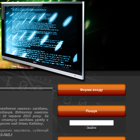
Форма входу
оведення «малих» засідань,
Пошук
одівців. Відтепер замість
 10 червня 2013 року. За
 статусу засідань уряду є
ролю над діями Кабміну.
ндерних закупівель, субвенцій
и далі »