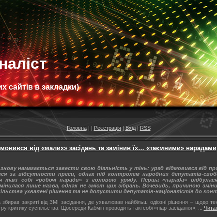
наліст
х сайтів в закладки)
Головна
|
|
Реєстрація
|
Вхід
|
RSS
дмовився від «малих» засідань та замінив їх… «таємними» нарадами
 знову намагається завести свою діяльність у тінь: уряд відмовився від пр
ися за відсутности преси, однак під контролем народних депутатів-своб
я такі собі «робочі наради» з головою уряду. Перша «нарада» відбулася
мінилася лише назва, однак не зміст цих зібрань. Вочевидь, причиною зміни
пільства ухвалені рішення та не допустити депутатів-націоналістів до конт
збирав закриті від ЗМІ засідання, де ухвалював найбільш одіозні рішення – щодо те
тру критику суспільства. Щосереди Кабмін проводить такі собі «піар-засідання»,
...
Читат