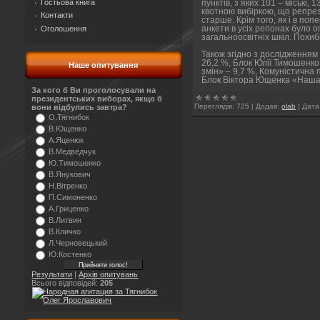
Гостьова книга
пунктів, з яких 101 – міські,
квотною вибіркою, що репрезе
Контакти
старше. Крім того, як і в по
Оголошення
анкети в усіх регіонах було 
загальноосвітніх шкіл. Похиб
Також згідно з дослідженням
26,2 %, Блок Юлії Тимошенко
Наше опитування
змін» – 9,7 %, Комуністична 
Блок Віктора Ющенка «Наша 
За кого б Ви проголосували на
президентських виборах, якщо б
Переглядів:
725
|
Додав:
olab
|
Дата
вони відбулись завтра?
О.Тягнибок
В.Ющенко
А.Яценюк
В.Медведчук
Ю.Тимошенко
В.Янукович
Н.Вітренко
П.Симоненко
А.Гриценко
В.Литвин
В.Кличко
Л.Черновецький
Ю.Костенко
Результати
|
Архів опитувань
Всього відповідей:
205