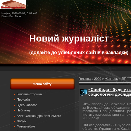
Неділя, 2026-08-09, 5:02 AM
Вітаю Вас
Гість
Новий журналіст
(додайте до улюблених сайтів в закладки)
Голов
Головна
»
2009
»
Жовтень
»
29
Меню сайту
«Свобода» буде у н
соціологічні дослід
Головна сторінка
Про сайт
Якби вибори до Верховної Ра
Відео-каталог
за Всеукраїнське об’єднання
Публікації
громадян. Про це свідчать р
Інститутом соціальної та пол
Блоґ Олександра Лабінського
2009 року.
Форум
Під час дослідження було оп
Фотоальбом
областях України та м. Києв