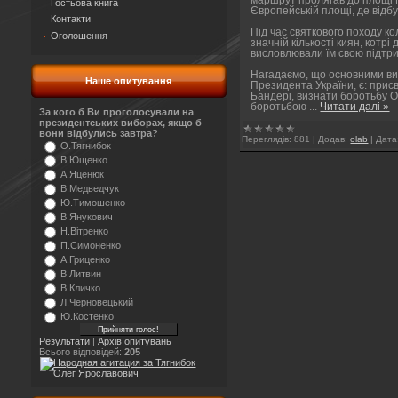
Гостьова книга
Європейській площі, де відб
Контакти
Під час святкового походу к
Оголошення
значній кількості киян, котрі
висловлювали їм свою підтри
Нагадаємо, що основними ви
Наше опитування
Президента України, є: прис
Бандері, визнати боротьбу
боротьбою
...
Читати далі »
За кого б Ви проголосували на
президентських виборах, якщо б
вони відбулись завтра?
Переглядів:
881
|
Додав:
olab
|
Дата
О.Тягнибок
В.Ющенко
А.Яценюк
В.Медведчук
Ю.Тимошенко
В.Янукович
Н.Вітренко
П.Симоненко
А.Гриценко
В.Литвин
В.Кличко
Л.Черновецький
Ю.Костенко
Результати
|
Архів опитувань
Всього відповідей:
205