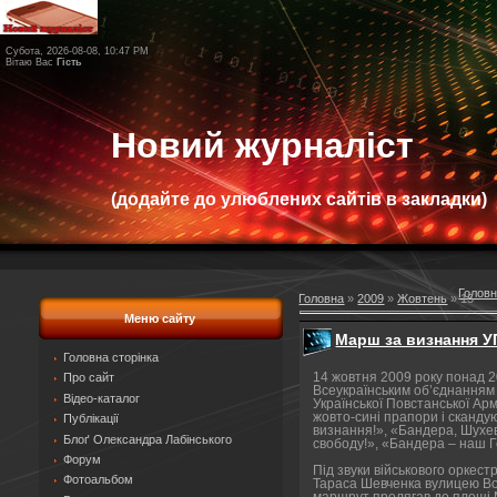
Субота, 2026-08-08, 10:47 PM
Вітаю Вас
Гість
Новий журналіст
(додайте до улюблених сайтів в закладки)
Голов
Головна
»
2009
»
Жовтень
»
15
Меню сайту
Марш за визнання 
Головна сторінка
14 жовтня 2009 року понад 2
Про сайт
Всеукраїнським об’єднанням 
Відео-каталог
Української Повстанської Ар
жовто-сині прапори і сканд
Публікації
визнання!», «Бандера, Шухев
Блоґ Олександра Лабінського
свободу!», «Бандера – наш Г
Форум
Під звуки військового оркес
Фотоальбом
Тараса Шевченка вулицею Вол
маршрут пролягав до площі 