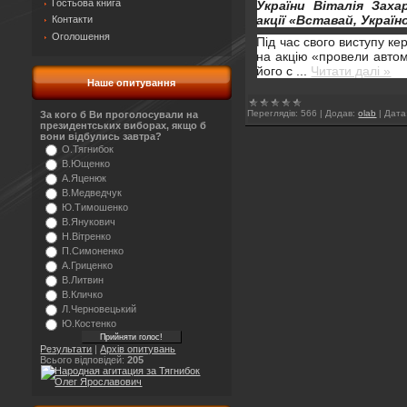
Гостьова книга
України Віталія Зах
акції «Вставай, Україно
Контакти
Оголошення
Під час свого виступу 
на акцію «провели автомо
його с
...
Читати далі »
Наше опитування
Переглядів:
566
|
Додав:
olab
|
Дата
За кого б Ви проголосували на
президентських виборах, якщо б
вони відбулись завтра?
О.Тягнибок
В.Ющенко
А.Яценюк
В.Медведчук
Ю.Тимошенко
В.Янукович
Н.Вітренко
П.Симоненко
А.Гриценко
В.Литвин
В.Кличко
Л.Черновецький
Ю.Костенко
Результати
|
Архів опитувань
Всього відповідей:
205