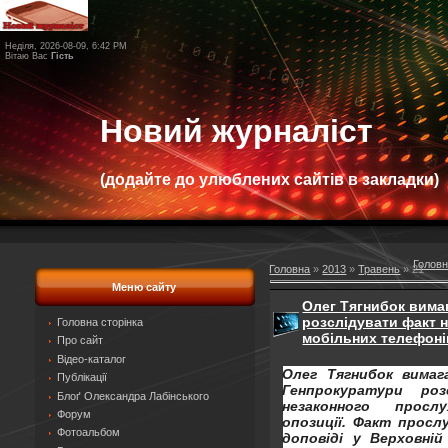
Неділя, 2026-08-09, 6:42 PM
Вітаю Вас
Гість
Новий журналіст
(додайте до улюблених сайтів в закладки)
Голов
Головна
»
2013
»
Травень
»
21
Меню сайту
Олег Тягнибок вимаг
розслідувати факт 
Головна сторінка
мобільних телефонів
Про сайт
Відео-каталог
Олег Тягнибок вимаг
Публікації
Генпрокуратури ро
Блоґ Олександра Лабінського
незаконного просл
Форум
опозиції. Факт просл
Фотоальбом
доповіді у Верховній