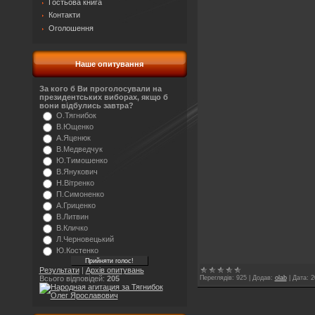
Гостьова книга
Контакти
Оголошення
Наше опитування
За кого б Ви проголосували на
президентських виборах, якщо б
вони відбулись завтра?
О.Тягнибок
В.Ющенко
А.Яценюк
В.Медведчук
Ю.Тимошенко
В.Янукович
Н.Вітренко
П.Симоненко
А.Гриценко
В.Литвин
В.Кличко
Л.Черновецький
Ю.Костенко
Результати
|
Архів опитувань
Переглядів:
925
|
Додав:
olab
|
Дата:
2
Всього відповідей:
205