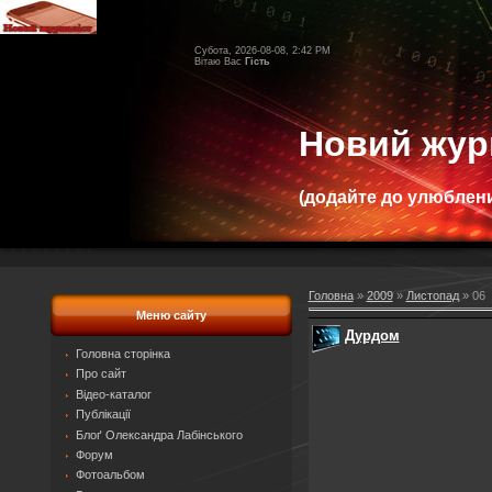
Субота, 2026-08-08, 2:42 PM
Вітаю Вас
Гість
Новий жур
(додайте до улюблени
Головна
»
2009
»
Листопад
»
06
Меню сайту
Дурдом
Головна сторінка
Про сайт
Відео-каталог
Публікації
Блоґ Олександра Лабінського
Форум
Фотоальбом