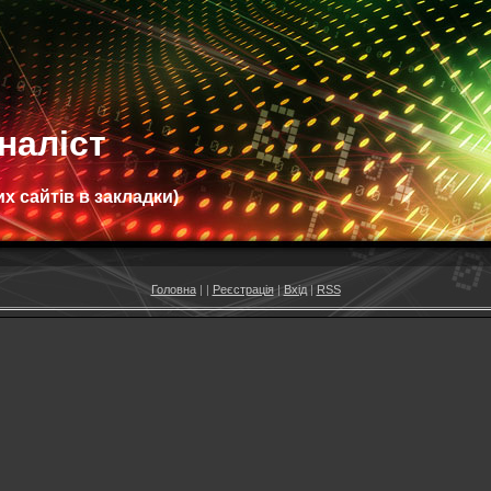
наліст
х сайтів в закладки)
Головна
|
|
Реєстрація
|
Вхід
|
RSS