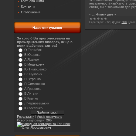
Гостьова книга
незалежності нав’язують одес
Контакти
свята, які є знаковими для ук
Оголошення
<
...
Читати далі »
Переглядів:
772
|
Додав:
olab
|
Дата
Наше опитування
За кого б Ви проголосували на
президентських виборах, якщо б
вони відбулись завтра?
О.Тягнибок
В.Ющенко
А.Яценюк
В.Медведчук
Ю.Тимошенко
В.Янукович
Н.Вітренко
П.Симоненко
А.Гриценко
В.Литвин
В.Кличко
Л.Черновецький
Ю.Костенко
Результати
|
Архів опитувань
Всього відповідей:
205