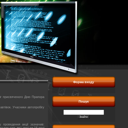
Форма входу
біг присвяченого Дню Прапора
Пошук
автівок. Учасники автопробігу
 проведення акції зазначив:
ких сил, які і досі на 18 році