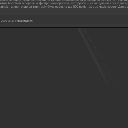
итам брехливі імперські міфи про «новоросію», автопробіг – чи не єдиний спосіб на
раїнців та про те що ця територія була освоєна ще 800 років тому за часів короля Данил
:
2009-08-23
|
Коментарі (0)