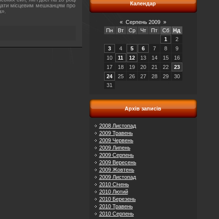
Календар
гадати місцевим мешканцям про
а».
«
Серпень 2009
»
Пн
Вт
Ср
Чт
Пт
Сб
Нд
1
2
3
4
5
6
7
8
9
10
11
12
13
14
15
16
17
18
19
20
21
22
23
24
25
26
27
28
29
30
31
Архів записів
2008 Листопад
2009 Травень
2009 Червень
2009 Липень
2009 Серпень
2009 Вересень
2009 Жовтень
2009 Листопад
2010 Січень
2010 Лютий
2010 Березень
2010 Травень
2010 Серпень