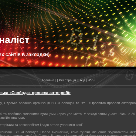
наліст
х сайтів в закладки)
Головна
|
|
Реєстрація
|
Вхід
|
RSS
ська «Свобода» провела автопробіг
ку, Одеська обласна організація ВО «Свобода» та ВУТ «Просвіта» провели автопро
0 та пройшов головними вулицями через усе місто. У заході взяли участь більше 30 
артійні прапори.
ерігали за автопробігом і радо вітали учасників акції.
рганізації ВО «Свобода» Павло Кириленко, коментуючи місцевим журналістам мету
домість серед українців Одеси. В умовах інформаційної блокади та розгулу антиукраїнсь