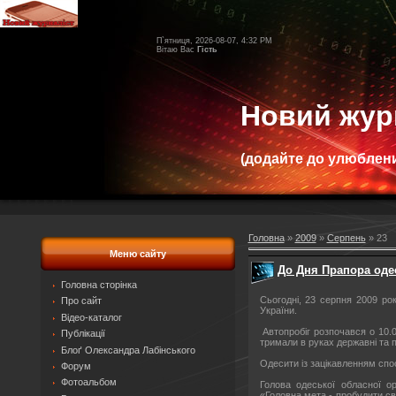
П`ятниця, 2026-08-07, 4:32 PM
Вітаю Вас
Гість
Новий жур
(додайте до улюблени
Головна
»
2009
»
Серпень
»
23
Меню сайту
До Дня Прапора оде
Головна сторінка
Сьогодні, 23 серпня 2009 ро
Про сайт
України.
Відео-каталог
Автопробіг розпочався о 10.0
Публікації
тримали в руках державні та п
Блоґ Олександра Лабінського
Одесити із зацікавленням спост
Форум
Фотоальбом
Голова одеської обласної о
«Головна мета - пробудити сві