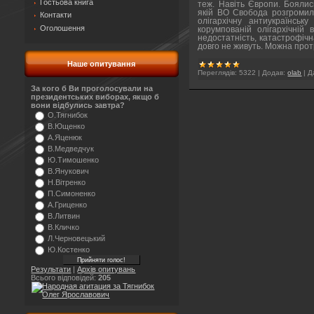
Гостьова книга
теж. Навіть Європи. Боялис
якій ВО Свобода розгромил
Контакти
олігархічну антиукраїнськ
Оголошення
корумпованій олігархічній
недостатність, катастрофічн
довго не живуть. Можна пр
Наше опитування
Переглядів:
5322
|
Додав:
olab
|
Д
За кого б Ви проголосували на
президентських виборах, якщо б
вони відбулись завтра?
О.Тягнибок
В.Ющенко
А.Яценюк
В.Медведчук
Ю.Тимошенко
В.Янукович
Н.Вітренко
П.Симоненко
А.Гриценко
В.Литвин
В.Кличко
Л.Черновецький
Ю.Костенко
Результати
|
Архів опитувань
Всього відповідей:
205