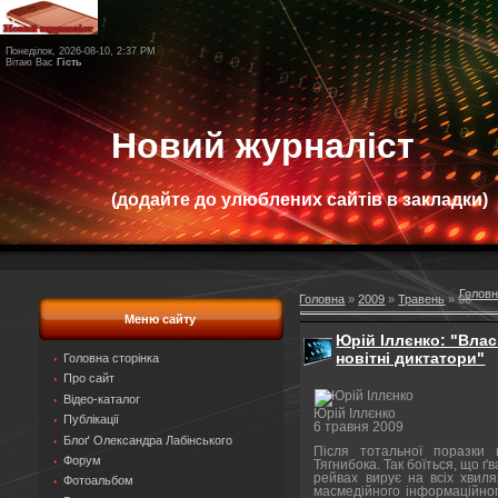
Понеділок, 2026-08-10, 2:37 PM
Вітаю Вас
Гість
Новий журналіст
(додайте до улюблених сайтів в закладки)
Голов
Головна
»
2009
»
Травень
»
06
Меню сайту
Юрій Іллєнко: "Вла
новітні диктатори"
Головна сторінка
Про сайт
Відео-каталог
Юрій Іллєнко
Публікації
6 травня 2009
Блоґ Олександра Лабінського
Після тотальної поразки
Форум
Тягнибока. Так боїться, що ґ
рейвах вирує на всіх хвиля
Фотоальбом
масмедійного інформаційного